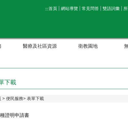
首頁
網站導覽
常見問答
雙語詞彙
所
:::
務
醫療及社區資源
衛教園地
單下載
頁
便民服務
表單下載
種證明申請書