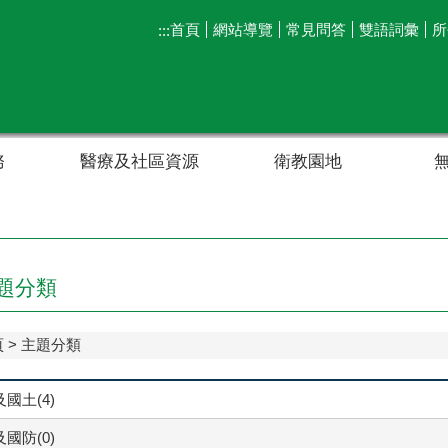
首頁
網站導覽
常見問答
雙語詞彙
所
:::
務
醫療及社區資源
衛教園地
題分類
頁
主題分類
國土(4)
國防(0)